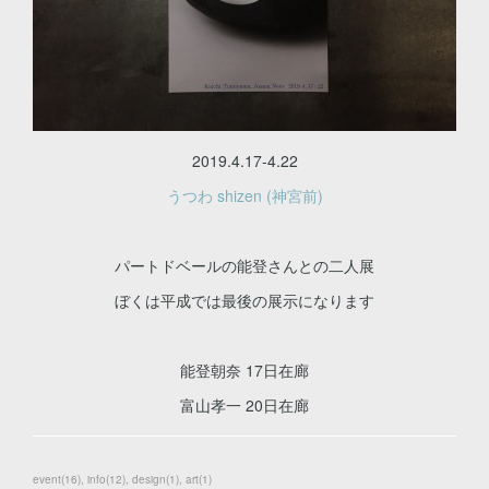
2019.4.17-4.22
うつわ shizen (神宮前)
パートドベールの能登さんとの二人展
ぼくは平成では最後の展示になります
能登朝奈 17日在廊
富山孝一 20日在廊
event
(
16
)
info
(
12
)
design
(
1
)
art
(
1
)