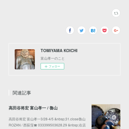
TOMIYAMA KOICHI
富山孝一のこと
フォロー
関連記事
高田谷将宏 富山孝一 / 魯山
高田谷将宏 富山孝一3/28-4/5 &nbsp;31.close魯山
ROZAN / 西荻窪☎︎ 033399503628.29 &nbsp;在店