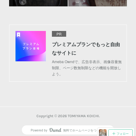
山
PR
プレミアムプランでもっと自由
なサイトに
Ameba Owndで、広告非表示、画像容量無
制限、ページ数無制限などの機能を開放し
よう。
Copyright ©
2026
TOMIYAMA KOICHI
.
Powered by
無料でホームページをつくろう
AmebaOwnd
フォロー