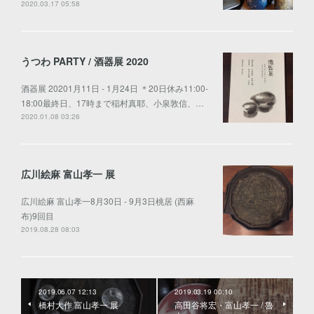
2020.03.17 05:58
うつわ PARTY / 酒器展 2020
酒器展 20201月11日 - 1月24日 ＊20日休み11:00-
18:00最終日、17時まで稲村真耶、小泉敦信、…
2020.01.08 03:26
広川絵麻 富山孝一 展
広川絵麻 富山孝一8月30日 - 9月3日桃居 (西麻
布)9回目
2019.08.28 08:03
2019.06.07 12:13
2019.03.19 00:10
橋村大作 富山孝一 展
高田谷将宏・富山孝一 / 魯